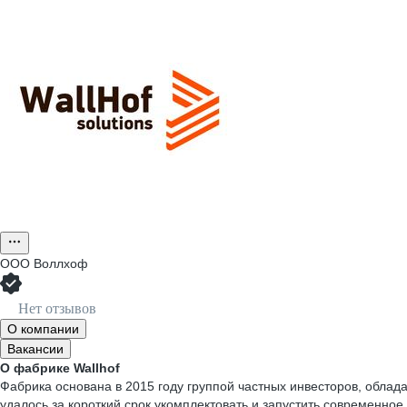
ООО
Воллхоф
Нет отзывов
О компании
Вакансии
О фабрике Wallhof
Фабрика основана в 2015 году группой частных инвесторов, обла
удалось за короткий срок укомплектовать и запустить современно