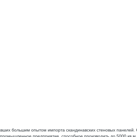
давших большим опытом импорта скандинавских стеновых панелей. 
е промышленное предприятие, способное производить до 5000 кв.м.