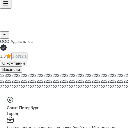
ООО
Адвис плюс
1,3
1 отзыв
О компании
Вакансии
12322222222222222222222222222222222222222222222222222222
22222222222222222222222222222222222222222222222222222222
22222222222222222222222222222222222222222222222222222222
Санкт-Петербург
Город
Лесная промышленность, деревообработка, Металлургия,