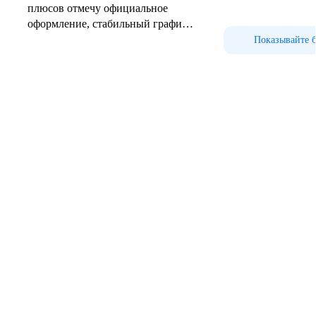
плюсов отмечу официальное
оформление, стабильный график,
ДМС и обучение для сотрудников.
Показывайте 
Команда в нашем офисе собралась
хорошая.