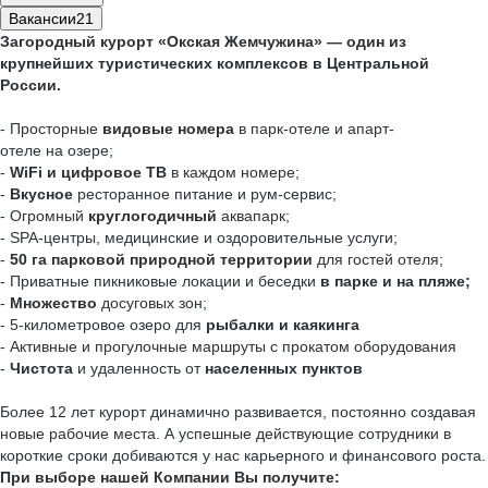
Вакансии
21
Загородный курорт «Окская Жемчужина» — один из
крупнейших туристических комплексов в Центральной
России.
- Просторные
видовые номера
в парк-отеле и апарт-
отеле на озере;
-
WiFi и цифровое ТВ
в каждом номере;
-
Вкусное
ресторанное питание и рум-сервис;
- Огромный
круглогодичный
аквапарк;
- SPA-центры, медицинские и оздоровительные услуги;
-
50 га
парковой природной территории
для гостей отеля;
- Приватные пикниковые локации и беседки
в парке и на пляже;
-
Множество
досуговых зон;
- 5-километровое озеро для
рыбалки и каякинга
- Активные и прогулочные маршруты с прокатом оборудования
-
Чистота
и удаленность от
населенных пунктов
Более 12 лет курорт динамично развивается, постоянно создавая
новые рабочие места. А успешные действующие сотрудники в
короткие сроки добиваются у нас карьерного и финансового роста.
При выборе нашей Компании Вы получите: