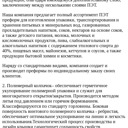
заключенному между несколькими слоями ПЭТ.
Наша компания предлагает полный ассортимент ПЭТ
преформ для изготовления упаковки, транспортирования и
хранения питьевых и минеральных вод, газированных
прохладительных напитков, соков, нектаров на основе соков,
а также детского питания, молока, молочных и
кисломолочных продуктов, пива, слабоалкогольных и
алкогольных напитков с содержанием этилового спирта до
40%, пищевых масел, майонезов, кетчупов и соусов, а также
продукции бытовой химии и косметики.
Наряду со стандартными видами, компания создает и
производит преформы по индивидуальному заказу своих
клиентов.
2. Полимерный колпачок– обеспечивает герметичное
укупоривание полимерной упаковки и служит для
многократного открытия/закрытия. Производится методом
литья под давлением или горячим формованием.
Классифицируются по стандарту горловины. Боковая
поверхность винтового полимерного колпачка - ребристая,
обеспечивает оптимальное укупоривание на линии и легкость
использования.Технологический процесс производства и
дизайн крышки гарантирует сохранность свойств