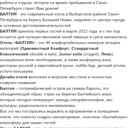
работы и отдыха, которое на время пребывания в Санкт-
Петербурге станет Вам домом!
БАЛТИЯ
- это современный отель в Выборгском районе Санкт-
Петербурга на берегу Большой Невки, недалеко от центра города
и основных достопримечательностей.
БАЛТИЯ
приняла первых гостей в марте 2012 года, и с тех пор
остается для путешественников тихой гаванью в суете мегаполиса.
Отель «БАЛТИЯ»
- это 90 комфортабельных номеров четырех
категорий (
Одноместный Комфорт
,
Стандартный
Классический
(double и twin),
Junior suite
(студия),
Люкс
),
оснащённых всем необходимым, а также конференц-зона,
ресторан русской и европейской кухни, лобби-бар, детский уголок,
услуги консьержа.
Дизайн отеля
выполнен в морском эко-стиле и полностью
созвучен названию.
Балтия
– полумифический остров на севере Европы, это
объединяющий образ стран на берегах Балтийского моря,
которые сегодня генерируют тренды натурфилософии, эко-
культуры, рационального минимализма.
Все это мы постарались выразить в оформлении и оснащении
отеля, что помогло создать неповторимую, поистине «балтийскую»
атмосферу для наших гостей.