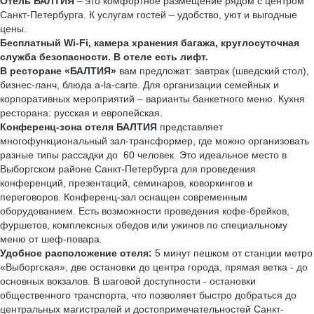
Отель БАЛТИЯ
– это комфортное размещение рядом с центром
Санкт-Петербурга. К услугам гостей – удобство, уют и выгодные
цены.
Бесплатный Wi-Fi, камера хранения багажа, круглосуточная
служба безопасности. В отеле есть лифт.
В ресторане «БАЛТИЯ»
вам предложат: завтрак (шведский стол),
бизнес-ланч, блюда a-la-carte. Для организации семейных и
корпоративных мероприятий – варианты банкетного меню. Кухня
ресторана: русская и европейская.
Конференц-зона отеля БАЛТИЯ
представляет
многофункциональный зал-трансформер, где можно организовать
разные типы рассадки до 60 человек. Это идеальное место в
Выборгском районе Санкт-Петербурга для проведения
конференций, презентаций, семинаров, коворкингов и
переговоров. Конференц-зал оснащен современным
оборудованием. Есть возможности проведения кофе-брейков,
фуршетов, комплексных обедов или ужинов по специальному
меню от шеф-повара.
Удобное расположение отеля:
5 минут пешком от станции метро
«Выборгская», две остановки до центра города, прямая ветка - до
основных вокзалов. В шаговой доступности - остановки
общественного транспорта, что позволяет быстро добраться до
центральных магистралей и достопримечательностей Санкт-