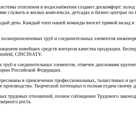
истемы отопления и водоснабжения создают дискомфорт: холод 
ми служить в жилых комплексах, детсадах и бизнес-центрах по в
ый день. Каждый член нашей команды вносит прямой вклад в это
ом полипропиленовых труб и соединительных элементов инженер
ованием новейших средств контроля качества продукции. Беспер
tenfeld, CINCINATY.
их труб и соединительных элементов, отмечен дипломами круп
тории Российской Федерации.
ресованы в привлечении профессиональных, талантливых и цел
ре производства. Творческий потенциал и полная отдача своему 
ых трудовых отношений, полное соблюдение Трудового законода
рьерного роста.