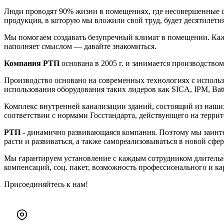
Люди проводят 90% жизни в помещениях, где несовершенные с
продукция, в которую мы вложили свой труд, будет десятилетия
Мы помогаем создавать безупречный климат в помещении. Кажд
наполняет смыслом — давайте знакомиться.
Компания РТП
основана в 2005 г. и занимается производств
Производство основано на современных технологиях с использ
использования оборудования таких лидеров как SICA, IPM, Bat
Комплекс внутренней канализации зданий, состоящий из наш
соответствии с нормами Госстандарта, действующего на терри
РТП
- динамично развивающаяся компания. Поэтому мы заинте
расти и развиваться, а также самореализовываться в новой сфе
Мы гарантируем установление с каждым сотрудником длительн
компенсаций, соц. пакет, возможность профессионального и ка
Присоединяйтесь к нам!