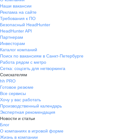
дружелюбный, хоро
Наши вакансии
адаптируются име
Реклама на сайте
игроки, что и созд
Требования к ПО
коллектив Работаю 
Безопасный HeadHunter
полгода, и уходить
HeadHunter API
Партнерам
Инвесторам
Каталог компаний
Поиск по вакансиям в Санкт-Петербурге
Работа рядом с метро
Сетка: соцсеть для нетворкинга
Соискателям
hh PRO
Готовое резюме
Все сервисы
Хочу у вас работать
Производственный календарь
Экспертная рекомендация
Новости и статьи
Блог
О компаниях в игровой форме
Жизнь в компании