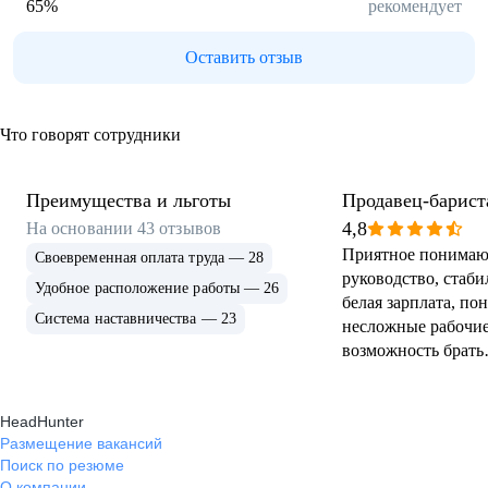
65
%
рекомендует
Оставить отзыв
Что говорят сотрудники
Преимущества и льготы
Продавец-барист
4,8
На основании
43
отзывов
Приятное понима
Своевременная оплата труда — 28
руководство, стаби
Удобное расположение работы — 26
белая зарплата, по
Система наставничества — 23
несложные рабочие
возможность брать
дополнительные с
желании, или повы
HeadHunter
наставника. Ни раз
Размещение вакансий
какой либо серьёзн
Поиск по резюме
кадров, коллектив 
О компании