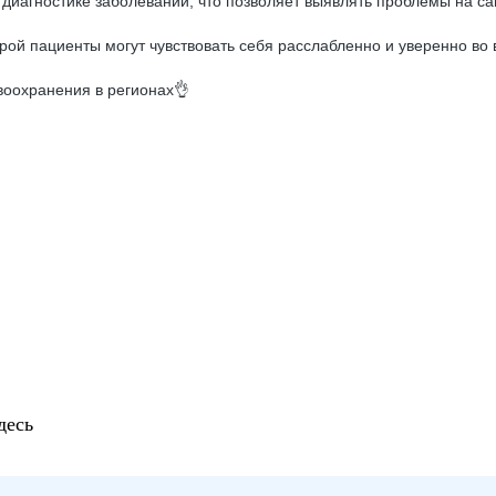
иагностике заболеваний, что позволяет выявлять проблемы на са
ой пациенты могут чувствовать себя расслабленно и уверенно во 
воохранения в регионах👌
десь