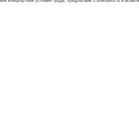
аем комфортные условия труда, предлагаем стабильность и возмо