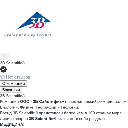
3B Scientific®
Нет отзывов
О компании
Вакансии
3B Scientific®
Компания
OOO
«3Б Сайнтифик»
является российским филиалом м
Биологии, Физике, Географии и Геологии.
Бренд 3B Scientific® представлен более чем в 100 странах мира.
Линия товаров
3
B
Scientific
®
включает в себя разделы:
МЕДИЦИНА: