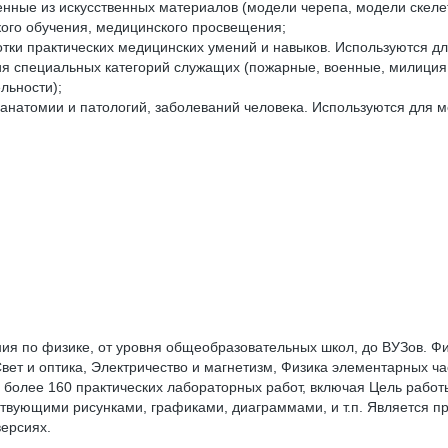
нные из искусственных материалов (модели черепа, модели скелета
ого обучения, медицинского просвещения;
ки практических медицинских умений и навыков. Используются дл
 специальных категорий служащих (пожарные, военные, милиция, 
льности);
анатомии и патологий, заболеваний человека. Используются для 
ия по физике, от уровня общеобразовательных школ, до ВУЗов. Ф
вет и оптика, Электричество и магнетизм, Физика элементарных ч
более 160 практических лабораторных работ, включая Цель работ
твующими рисунками, графиками, диаграммами, и т.п. Является п
версиях.