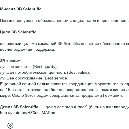
Миссия
3
B
Scientific
Повышение уровня образованности специалистов и просвещения ши
Цели
3
B
Scientific
основными целями компаний 3B Scientific являются обеспечение 
послепродажная поддержка.
3B значит:
лучшее качество (Best quality),
лучшая потребительская ценность (Best value),
лучшее обслуживание (Best service).
Еще одной важной целью является координация маркетинговых стра
на 15 языках, включая наиболее распространенные азиатские языки
мире. Около 90% продаж совершается за пределами Германии.
Девиз
3
B
Scientific
:
“
...
going
one
step
further
” (быть на шаг вперед
http://youtu.be/HZ0ds_MARoc