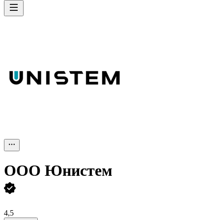
ООО
Юнистем
4,5