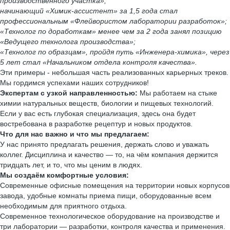
производственного участка»;
начинающий «Химик-ассистент» за 1,5 года стал
профессиональным «Флейвористом лаборатории разработок»;
«Технолог по доработкам» менее чем за 2 года занял позицию
«Ведущего технолога производства»;
«Технолог по образцам», пройдя путь «Инженера-химика», через
5 лет стал «Начальником отдела контроля качества».
Эти примеры - небольшая часть реализованных карьерных треков.
Мы гордимся успехами наших сотрудников!
Экспертам с узкой направленностью:
Мы работаем на стыке
химии натуральных веществ, биологии и пищевых технологий.
Если у вас есть глубокая специализация, здесь она будет
востребована в разработке рецептур и новых продуктов.
Что для нас важно и что мы предлагаем:
У нас принято предлагать решения, держать слово и уважать
коллег. Дисциплина и качество — то, на чём компания держится
тридцать лет, и то, что мы ценим в людях.
Мы создаём комфортные условия:
Современные офисные помещения на территории новых корпусов
завода, удобные комнаты приема пищи, оборудованные всем
необходимым для приятного отдыха.
Современное технологическое оборудование на производстве и
три лаборатории — разработки, контроля качества и применения.