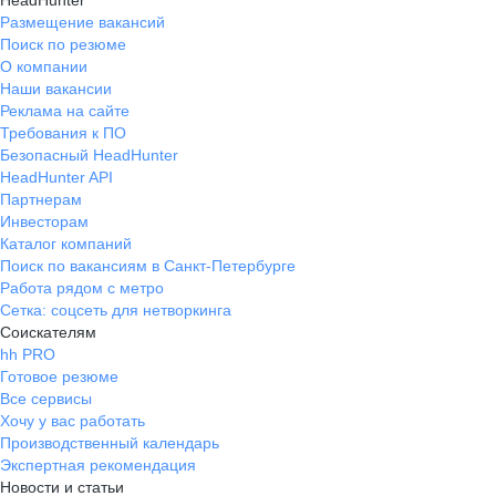
HeadHunter
буквально укажет Вам на Ваш
Размещение вакансий
Ресурс! Если есть желание расти и
Поиск по резюме
развиваться в свой специальности,
О компании
то этот завод идеальное место для
Наши вакансии
старта в профессии! Опытные
Реклама на сайте
специалисты всегда готовы
Требования к ПО
поделиться опытом и знаниями,
Безопасный HeadHunter
что очень ценно. Благодарю отдел
HeadHunter API
персонала Елену за такое тёплое
Партнерам
отношение на собеседовании и во
Инвесторам
Каталог компаний
время оформления. Мне было
Поиск по вакансиям в Санкт-Петербурге
очень приятно чувствовать Вашу
Работа рядом с метро
поддержку на каждом этапе!
Сетка: соцсеть для нетворкинга
Соискателям
hh PRO
Готовое резюме
Все сервисы
Хочу у вас работать
Производственный календарь
Экспертная рекомендация
Новости и статьи