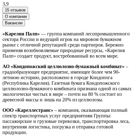
3,9
15 отзывов
О компании
Вакансии
«Карелия Палп»
— группа компаний лесопромышленного
сектора России и ведущий игрок на мировом бумажном
рынке с отличной репутацией среди партнеров. Бережно
применяя возобновляемые природные ресурсы, «Карелия
Палп» создает продукт, востребованный во всем мире.
АО «Кондопожский целлюлозно-бумажный комбинат»
–
градообразующее предприятие, имеющее более чем 90-
летнюю историю, расположено в городе Кондопога
(Республика Карелия). Газетная бумага Кондопожского
целлюлозно-бумажного комбината признана одной из самых
экологически чистых в мире – почти на 80 % состоит из
древесной массы и лишь на 20% из целлюлозы.
ООО «Кареллестранс»
– компания, оказывающая полный
спектр транспортных услуг предприятиям Группы:
пассажирские и грузовые перевозки, транспортировка леса,
внутренняя логистика, погрузка и отправка готовой
продукции.