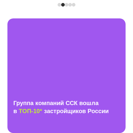
Группа компаний ССК вошла
в
ТОП-10*
застройщиков России