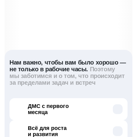
Нам важно, чтобы вам было хорошо —
не только в рабочие часы.
Поэтому
мы заботимся и о том, что происходит
за пределами задач и встреч
ДМС с первого
месяца
Регулярные чекапы — врач-превентолог
Всё для роста
подскажет, на что нужно обратить внимание
и развития
Психотерапия в офисе или онлайн-