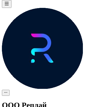
ООО
Реплай