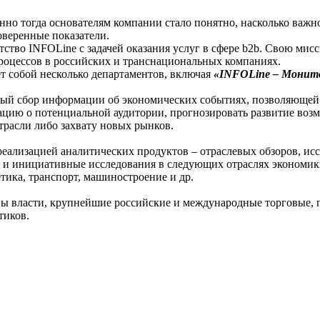
енно тогда основателям компании стало понятно, насколько важн
веренные показатели.
ство INFOLine с задачей оказания услуг в сфере b2b. Свою мисс
оцессов в российских и транснациональных компаниях.
т собой несколько департаментов, включая
«INFOLine – Монит
ный сбор информации об экономических событиях, позволяющей
ацию о потенциальной аудитории, прогнозировать развитие воз
трасли либо захвату новых рынков.
реализацией аналитических продуктов – отраслевых обзоров, ис
 и инициативные исследования в следующих отраслях экономики:
тика, транспорт, машиностроение и др.
аны власти, крупнейшие российские и международные торговые,
тиков.