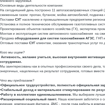
ближнего зарубежья.
Основные виды деятельности компании:
На сегодняшний день построено 11 автогазозаправочных станций 
сжиженным газом: пропан‚ бутаном; мойка автомобилей‚ подкачка 
Поставки
СУГ
населению и промышленным предприятиям региона 
Установка и полное техническое обслуживание газотопливных сис
Проектирование объектов газового хозяйства (ГХ), экспертиза пр
Монтаж и эксплуатация систем автономного газоснабжения на сж
Продажа
оборудования для систем газоснабжения
АГЗС
, ГНП 
Оптовые поставки
СУГ
клиентам, оказание транспортных услуг по
Кого мы ищем?
Активность, желание учиться, высокая внутренняя мотиваци
сотрудниках.
Мы заинтересованы как в опытных профессионалах своего дела, т
энергичных, нацеленных на результат сотрудников, готовых вместе 
Что мы предлагаем?
•
Официальное трудоустройство, полностью официальная зар
•
Стабильный доход и материальное стимулирование по резул
•
Работу в коллективе единомышленников.
Мы выбираем лучших
•
Расширенный социальный пакет.
Наша компания заботится о с
курение, компенсация фитнеса, ДМС - после года работы в компа