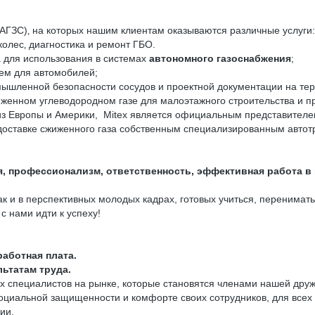
(АГЗС)‚ на которых нашим клиентам оказываются различные услуги
колес‚ диагностика и ремонт ГБО.
для использования в системах
автономного газоснабжения
;
тем для автомобилей;
омышленной безопасности сосудов и проектной документации на те
иженном углеводородном газе для малоэтажного строительства и 
из Европы и Америки, Mitex является официальным представителем
 доставке сжиженного газа собственным специализированным автот
я, профессионализм, ответственность, эффективная работа в
ак и в перспективных молодых кадрах, готовых учиться, перенима
с нами идти к успеху!
аботная плата.
ьтатам труда.
 специалистов на рынке, которые становятся членами нашей дру
оциальной защищенности и комфорте своих сотрудников, для всех 
нии.