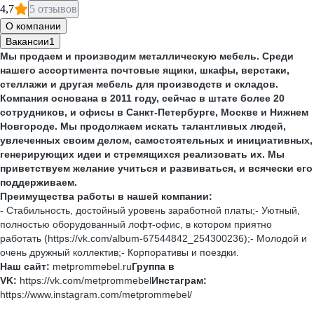
4,7
5 отзывов
О компании
Вакансии
1
Мы продаем и производим металлическую мебель. Среди
нашего ассортимента почтовые ящики, шкафы, верстаки,
стеллажи и другая мебель для производств и складов.
Компания основана в 2011 году, сейчас в штате более 20
сотрудников, и офисы в Санкт-Петербурге, Москве и Нижнем
Новгороде. Мы продолжаем искать талантливых людей,
увлеченных своим делом, самостоятельных и инициативных,
генерирующих идеи и стремящихся реализовать их. Мы
приветствуем желание учиться и развиваться, и всячески его
поддерживаем.
Преимущества работы в нашей компании:
- Стабильность, достойный уровень заработной платы;- Уютный,
полностью оборудованный лофт-офис, в котором приятно
работать (https://vk.com/album-67544842_254300236);- Молодой и
очень дружный коллектив;- Корпоративы и поездки.
Наш сайт:
metprommebel.ru
Группа в
VK:
https://vk.com/metprommebel
Инстаграм:
https://www.instagram.com/metprommebel/