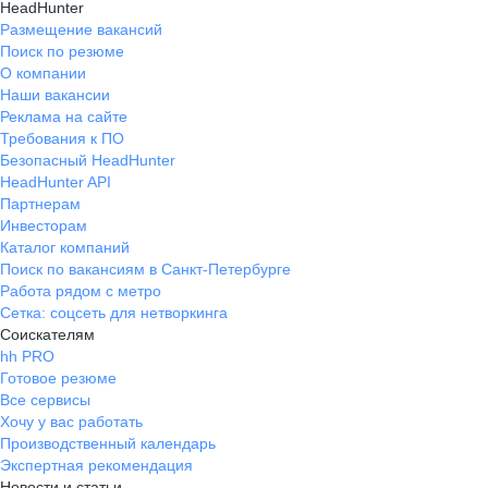
HeadHunter
клиентами; - уникальная СРМ, в
Размещение вакансий
которой быстро работать и она
Поиск по резюме
оптимизирована под процессы в
О компании
компании: - прекрасный РОП; -
Наши вакансии
дружелюбные коллеги, которые
Реклама на сайте
всегда выручат; - комфортный и
Требования к ПО
уютный офис, всегда есть кофе,
Безопасный HeadHunter
чай, вкусности; - руководство
HeadHunter API
справедливое, всегда идет на
Партнерам
встречу и поможет. Я всегда с
Инвесторам
Каталог компаний
радостью ходил на работу, здесь
Поиск по вакансиям в Санкт-Петербурге
был баланс между усердной
Работа рядом с метро
работой и отдыхом. Именно здесь
Сетка: соцсеть для нетворкинга
я получил профессиональный и
Соискателям
личностный рост, которому я
hh PRO
несказанно рад и благодарен!
Готовое резюме
Все сервисы
Хочу у вас работать
Производственный календарь
Экспертная рекомендация
Новости и статьи