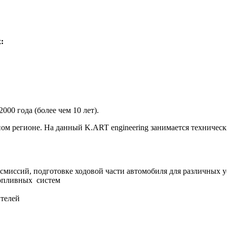
:
000 года (более чем 10 лет).
адном регионе. На данный K.ART engineering занимается технич
смиссий, подготовке ходовой части автомобиля для различных 
топливных систем
телей