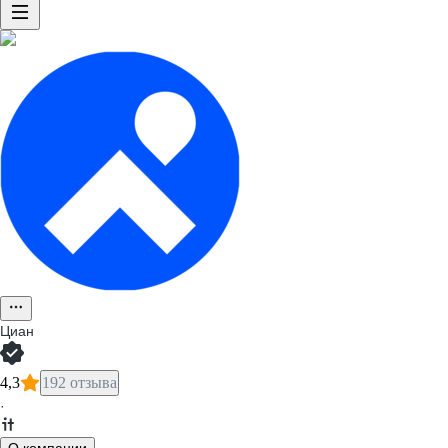
Циан
4,3
192 отзыва
·