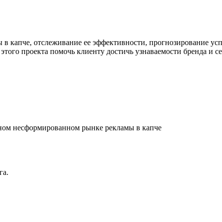
ы в капче, отслеживание ее эффективности, прогнозирование у
этого проекта помочь клиенту достичь узнаваемости бренда и с
вном несформированном рынке рекламы в капче
га.