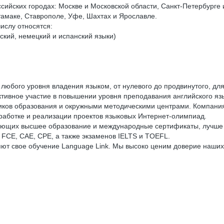
сийских городах: Москве и Московской области, Санкт-Петербурге 
тамаке, Ставрополе, Уфе, Шахтах и Ярославле.
числу относятся:
ский, немецкий и испанский языки)
юбого уровня владения языком, от нулевого до продвинутого, для 
ивное участие в повышении уровня преподавания английского язык
ков образования и окружными методическими центрами. Компания 
зработке и реализации проектов языковых Интернет-олимпиад.
ющих высшее образование и международные сертификаты, лучше в
FCE, CAE, CPE, а также экзаменов IELTS и TOEFL.
яют свое обучение Language Link. Мы высоко ценим доверие наших