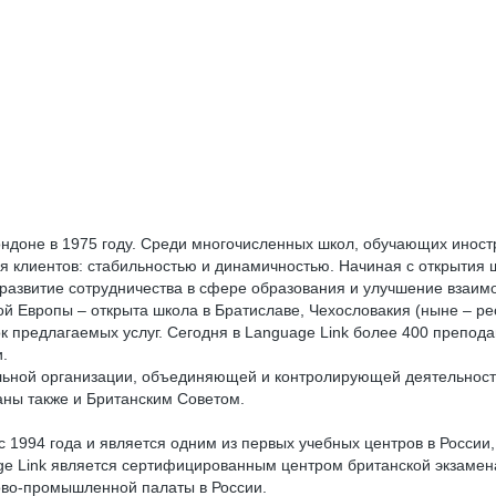
ондоне в 1975 году. Среди многочисленных школ, обучающих иност
 клиентов: стабильностью и динамичностью. Начиная с открытия 
развитие сотрудничества в сфере образования и улучшение взаим
й Европы – открыта школа в Братиславе, Чехословакия (ныне – ре
сок предлагаемых услуг. Сегодня в Language Link более 400 препо
.
ельной организации, объединяющей и контролирующей деятельност
аны также и Британским Советом.
 1994 года и является одним из первых учебных центров в России
age Link является сертифицированным центром британской экзаме
й палаты в России.