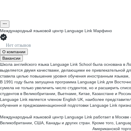
Международный языковой центр Language Link Марфино
Нет отзывов
О компании
Вакансии
Школа английского языка Language Link School была основана в Л
выделяется двумя качествами, делающими ее привлекательной для
ставила целью повышение уровня обучения иностранным языкам, 
В 1991 году была запущена программа Language Link для Восточно
сумела не только увеличить число студентов, но и расширить спи
студентов в Великобритании, Вьетнаме, Китае, Казахстане и России
Language Link является членом English UK, наиболее представит
обучения и предэкзаменационной подготовки Language Link призн
Международный языковой центр Language Link работает в Москве с
Великобритании, США, Канады и других стран. Кроме того, Langu
Американской торгово-промышленно