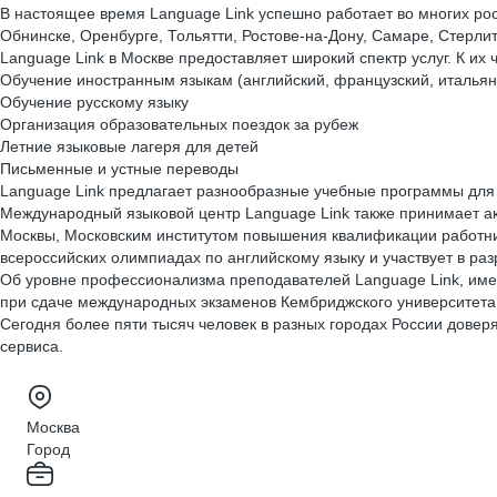
В настоящее время Language Link успешно работает во многих рос
Обнинске, Оренбурге, Тольятти, Ростове-на-Дону, Самаре, Стерли
Language Link в Москве предоставляет широкий спектр услуг. К их 
Обучение иностранным языкам (английский, французский, итальян
Обучение русскому языку
Организация образовательных поездок за рубеж
Летние языковые лагеря для детей
Письменные и устные переводы
Language Link предлагает разнообразные учебные программы для л
Международный языковой центр Language Link также принимает акт
Москвы, Московским институтом повышения квалификации работни
всероссийских олимпиадах по английскому языку и участвует в ра
Об уровне профессионализма преподавателей Language Link, име
при сдаче международных экзаменов Кембриджского университета 
Сегодня более пяти тысяч человек в разных городах России довер
сервиса.
Москва
Город