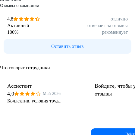
Отзывы о компании
4,8
отлично
Активный
отвечает на отзывы
100
%
рекомендует
Оставить отзыв
Что говорят сотрудники
Ассистент
Войдите, чтобы 
4,0
отзывы
Май 2026
Коллектив, условия труда
Войт