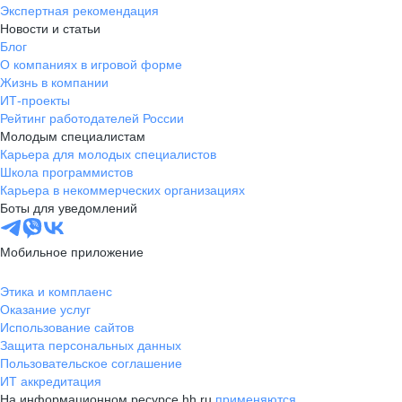
Экспертная рекомендация
Новости и статьи
Блог
О компаниях в игровой форме
Жизнь в компании
ИТ-проекты
Рейтинг работодателей России
Молодым специалистам
Карьера для молодых специалистов
Школа программистов
Карьера в некоммерческих организациях
Боты для уведомлений
Мобильное приложение
Этика и комплаенс
Оказание услуг
Использование сайтов
Защита персональных данных
Пользовательское соглашение
ИТ аккредитация
На информационном ресурсе hh.ru
применяются