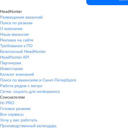
HeadHunter
Размещение вакансий
Поиск по резюме
О компании
Наши вакансии
Реклама на сайте
Требования к ПО
Безопасный HeadHunter
HeadHunter API
Партнерам
Инвесторам
Каталог компаний
Поиск по вакансиям в Санкт-Петербурге
Работа рядом с метро
Сетка: соцсеть для нетворкинга
Соискателям
hh PRO
Готовое резюме
Все сервисы
Хочу у вас работать
Производственный календарь