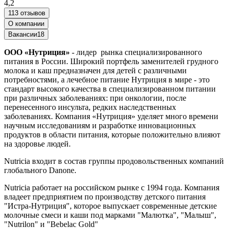
4,2
113 отзывов
О компании
Вакансии
18
ООО «Нутриция»
- лидер рынка специализированного
питания в России. Широкий портфель заменителей грудного
молока и каш предназначен для детей с различными
потребностями, а лечебное питание Нутриция в мире - это
стандарт высокого качества в специализированном питании
при различных заболеваниях: при онкологии, после
перенесенного инсульта, редких наследственных
заболеваниях. Компания «Нутриция» уделяет много времени
научным исследованиям и разработке инновационных
продуктов в области питания, которые положительно влияют
на здоровье людей.
Nutricia входит в состав группы продовольственных компаний
глобального Danone.
Nutricia работает на российском рынке с 1994 года. Компания
владеет предприятием по производству детского питания
"Истра-Нутриция", которое выпускает современные детские
молочные смеси и каши под марками "Малютка", "Малыш",
"Nutrilon" и "Bebelac Gold"