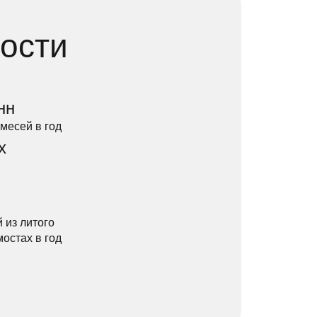
ости
нн
месей в год
х
 из литого
остах в год