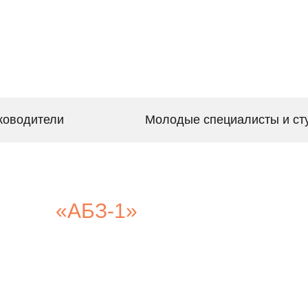
 ищут дорогу
ывают
ководители
Молодые специалисты и ст
«АБЗ-1»