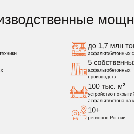
изводственные мощн
до 1,7 млн то
техники
асфальтобетонных с
5 собственны
ых
асфальтобетонных
производств
100 тыс. м
2
устройство покрытий
асфальтобетона на м
10+
регионов России