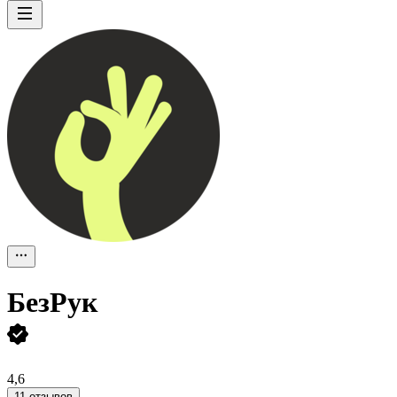
БезРук
4,6
11 отзывов