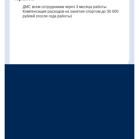
ДМС всем сотрудникам через 3 месяца работы
Компенсация расходов на занятия спортом до 30 000
рублей (после года работы)
Льготы и социальные
гарантии
Возможность повышать
профессиональный
уровень
Компенсация ученичества
Возможность обучения, повышения квалификации,
освоение смежных профессий за счет средств
работодателя