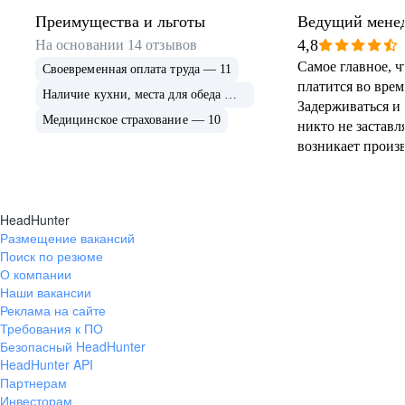
Преимущества и льготы
Ведущий мене
закупкам
4,8
На основании
14
отзывов
Самое главное, чт
Своевременная оплата труда — 11
платится во время
Наличие кухни, места для обеда — 10
Задерживаться и
Медицинское страхование — 10
никто не заставля
возникает произ
необходимость, т
или дают отгул.
руководство. Ест
HeadHunter
развозка.
Размещение вакансий
Поиск по резюме
О компании
Наши вакансии
Реклама на сайте
Требования к ПО
Безопасный HeadHunter
HeadHunter API
Партнерам
Инвесторам