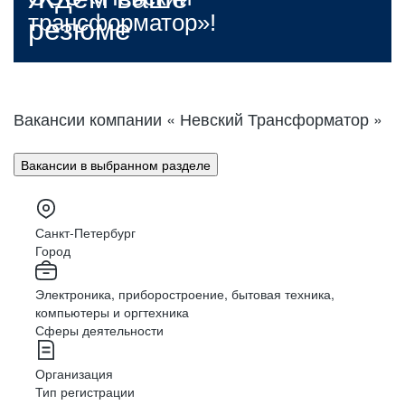
трансформатор»!
резюме
Компания ценит целеустремленных
сотрудников и предоставляет
возможности для развития
Вакансии компании « Невский Трансформатор »
карьеры.
Вас ждут амбициозные задачи,
работа в команде профессионалов,
Вакансии в выбранном разделе
привлекательный социальный
пакет и яркая корпоративная жизнь.
Санкт-Петербург
Город
Электроника, приборостроение, бытовая техника,
компьютеры и оргтехника
Сферы деятельности
Организация
Тип регистрации