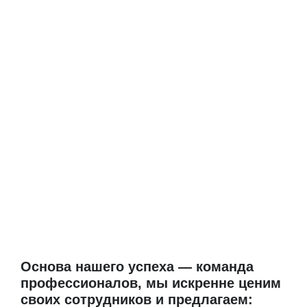
Также мы эксплуатируем участок
скоростной трассы М11 «Нева»
СПБ-Тосно-Великий
Новгород
Основа нашего успеха — команда
профессионалов, мы искренне ценим
своих сотрудников и предлагаем: