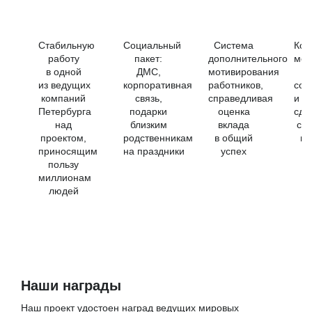
Стабильную
Социальный
Система
Кор
работу
пакет:
дополнительного
мер
в одной
ДМС,
мотивирования
из ведущих
корпоративная
работников,
сот
компаний
связь,
справедливая
и и
Петербурга
подарки
оценка
сде
над
близким
вклада
со 
проектом,
родственникам
в общий
и 
приносящим
на праздники
успех
пользу
миллионам
людей
Наши награды
Наш проект удостоен наград ведущих мировых