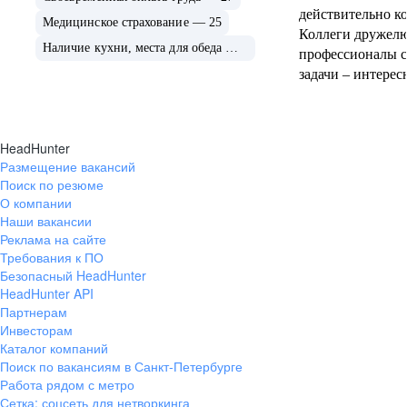
действительно к
Медицинское страхование — 25
Коллеги дружел
Наличие кухни, места для обеда — 25
профессионалы с
задачи – интерес
что твой труд це
платят вовремя, 
брать удаленку. Работать в офисе
HeadHunter
приятно, рабочее
Размещение вакансий
всем необходимы
Поиск по резюме
оборудованы кух
О компании
фраза Сергея Пе
Наши вакансии
«Руководить – эт
Реклама на сайте
мешать хорошим 
Требования к ПО
Безопасный HeadHunter
Руководители не 
HeadHunter API
душой», но при 
Партнерам
прислушиваются
Инвесторам
всегда можно ра
Каталог компаний
помощь, подсказк
Поиск по вакансиям в Санкт-Петербурге
непонятно. Двер
Работа рядом с метро
открыты. Отдельно хотелось бы
Сетка: соцсеть для нетворкинга