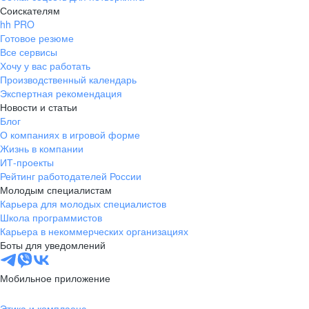
отметить внутр
Соискателям
жизнь, которой у
hh PRO
внимание: интер
Готовое резюме
Все сервисы
участие в крупн
Хочу у вас работать
развлекательных
Производственный календарь
Петербурга и стр
Экспертная рекомендация
корпоративы, по
Новости и статьи
сотрудникам и мн
Блог
Если ищете работ
О компаниях в игровой форме
но при этом раз
Жизнь в компании
компании с дост
ИТ-проекты
труда и хорошим
Рейтинг работодателей России
выбирайте "Маги
Молодым специалистам
Карьера для молодых специалистов
столицы"))
Школа программистов
Карьера в некоммерческих организациях
Боты для уведомлений
Мобильное приложение
Этика и комплаенс