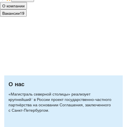
О компании
Вакансии
19
Мы — команда МСС
Мы соединяем горизонты!
О нас
«Магистраль северной столицы» реализует
крупнейший
*
в России проект государственно-частного
партнёрства на основании Соглашения, заключенного
с Санкт-Петербургом.