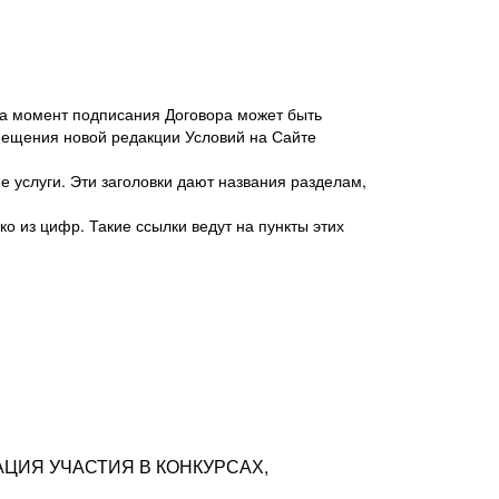
 на момент подписания Договора может быть
мещения новой редакции Условий на Сайте
 услуги. Эти заголовки дают названия разделам,
о из цифр. Такие ссылки ведут на пункты этих
антер», ИНН 7718620740, адрес: 125047,
одская территория Муниципальный округ
я улица, дом 48, помещ. 25
ых резюме с предложениями Соискателей
АЦИЯ УЧАСТИЯ В КОНКУРСАХ,
тра контактной информации Соискателя
тор сайтов: hh.ru, talantix.ru и других
 из Типов регистраций.
луг