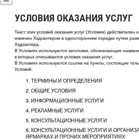
УСЛОВИЯ ОКАЗАНИЯ УСЛУГ
Текст этих условий оказания услуг (Условия) действителен
изменен Хэдхантером в одностороннем порядке путем раз
Хэдхантера.
В Условиях используются заголовки, обозначающие название
в которых описываются условия оказания услуг.
В Условиях используются ссылки на пункты, состоящие тольк
Условий.
1. ТЕРМИНЫ И ОПРЕДЕЛЕНИЯ
2. ОБЩИЕ УСЛОВИЯ
3. ИНФОРМАЦИОННЫЕ УСЛУГИ
1.1. Хэдхантер, или
Хэдхантер, ООО «Хэдх
4. РЕКЛАМНЫЕ УСЛУГИ
HeadHunter, или
г. Москва, внутригор
2.1. Типы и статусы регистрации
5. КОНСУЛЬТАЦИОННЫЕ УСЛУГИ
Исполнитель
Тверской,
2-я
Брестска
Типы регистрации
3.1. Предоставление доступа к базе данн
2.2. Активация услуг
6. КОНСУЛЬТАЦИОННЫЕ УСЛУГИ И ОРГАНИЗ
о трудоустройстве с возможностью просмо
Описание и активация
ЯРМАРКАХ И ПРОЧИХ МЕРОПРИЯТИЯХ
Хэдхантер — администра
2.1.1. Заказчику может быть присвоен один
4.0. Общие условия оказания рекламных ус