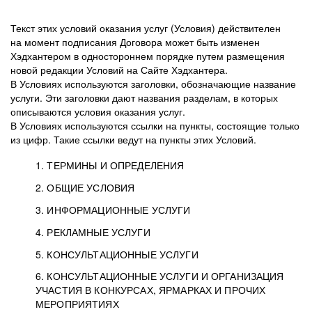
Текст этих условий оказания услуг (Условия) действителен
на момент подписания Договора может быть изменен
Хэдхантером в одностороннем порядке путем размещения
новой редакции Условий на Сайте Хэдхантера.
В Условиях используются заголовки, обозначающие название
услуги. Эти заголовки дают названия разделам, в которых
описываются условия оказания услуг.
В Условиях используются ссылки на пункты, состоящие только
из цифр. Такие ссылки ведут на пункты этих Условий.
1. ТЕРМИНЫ И ОПРЕДЕЛЕНИЯ
2. ОБЩИЕ УСЛОВИЯ
3. ИНФОРМАЦИОННЫЕ УСЛУГИ
1.1. Хэдхантер, или
Хэдхантер, ООО
4. РЕКЛАМНЫЕ УСЛУГИ
HeadHunter, или
«Хэдхантер», ИНН
2.1. Типы и статусы регистрации
5. КОНСУЛЬТАЦИОННЫЕ УСЛУГИ
Исполнитель
7718620740, адрес:
Типы регистрации
3.1. Предоставление доступа к базе данных
2.2. Активация услуг
6. КОНСУЛЬТАЦИОННЫЕ УСЛУГИ И ОРГАНИЗАЦИЯ
125047, г. Москва,
резюме с предложениями Соискателей
Описание и активация
УЧАСТИЯ В КОНКУРСАХ, ЯРМАРКАХ И ПРОЧИХ
2.1.1. Заказчику может быть присвоен один
4.0. Общие условия оказания рекламных услуг
внутригородская
о трудоустройстве с возможностью просмотра
МЕРОПРИЯТИЯХ
из Типов регистраций.
территория
4.0.1. Хэдхантер оказывает Заказчику услугу