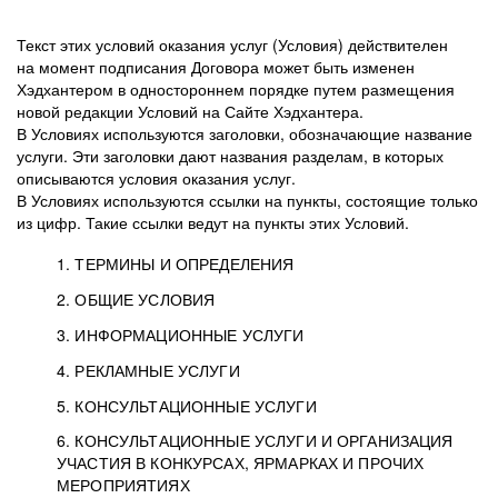
Текст этих условий оказания услуг (Условия) действителен
на момент подписания Договора может быть изменен
Хэдхантером в одностороннем порядке путем размещения
новой редакции Условий на Сайте Хэдхантера.
В Условиях используются заголовки, обозначающие название
услуги. Эти заголовки дают названия разделам, в которых
описываются условия оказания услуг.
В Условиях используются ссылки на пункты, состоящие только
из цифр. Такие ссылки ведут на пункты этих Условий.
1. ТЕРМИНЫ И ОПРЕДЕЛЕНИЯ
2. ОБЩИЕ УСЛОВИЯ
3. ИНФОРМАЦИОННЫЕ УСЛУГИ
1.1. Хэдхантер, или
Хэдхантер, ООО
4. РЕКЛАМНЫЕ УСЛУГИ
HeadHunter, или
«Хэдхантер», ИНН
2.1. Типы и статусы регистрации
5. КОНСУЛЬТАЦИОННЫЕ УСЛУГИ
Исполнитель
7718620740, адрес:
Типы регистрации
3.1. Предоставление доступа к базе данных
2.2. Активация услуг
6. КОНСУЛЬТАЦИОННЫЕ УСЛУГИ И ОРГАНИЗАЦИЯ
125047, г. Москва,
резюме с предложениями Соискателей
Описание и активация
УЧАСТИЯ В КОНКУРСАХ, ЯРМАРКАХ И ПРОЧИХ
2.1.1. Заказчику может быть присвоен один
4.0. Общие условия оказания рекламных услуг
внутригородская
о трудоустройстве с возможностью просмотра
МЕРОПРИЯТИЯХ
из Типов регистраций.
территория
4.0.1. Хэдхантер оказывает Заказчику услугу