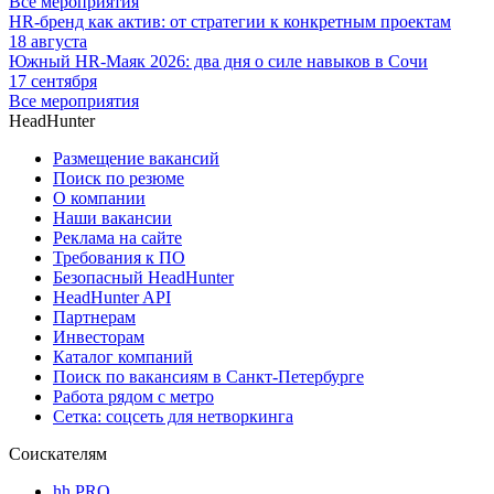
Все мероприятия
HR-бренд как актив: от стратегии к конкретным проектам
18 августа
Южный HR-Маяк 2026: два дня о силе навыков в Сочи
17 сентября
Все мероприятия
HeadHunter
Размещение вакансий
Поиск по резюме
О компании
Наши вакансии
Реклама на сайте
Требования к ПО
Безопасный HeadHunter
HeadHunter API
Партнерам
Инвесторам
Каталог компаний
Поиск по вакансиям в Санкт-Петербурге
Работа рядом с метро
Сетка: соцсеть для нетворкинга
Соискателям
hh PRO