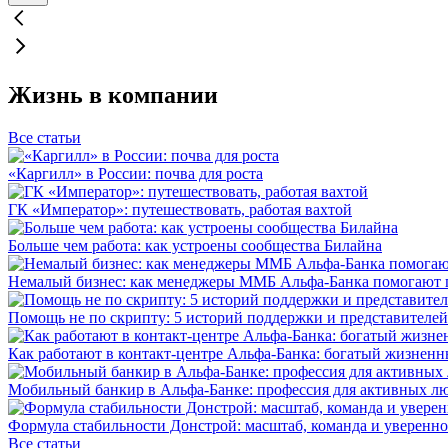
Жизнь в компании
Все статьи
«Каргилл» в России: почва для роста
ГК «Император»: путешествовать, работая вахтой
Больше чем работа: как устроены сообщества Билайна
Немалый бизнес: как менеджеры ММБ Альфа-Банка помогают 
Помощь не по скрипту: 5 историй поддержки и представителей
Как работают в контакт-центре Альфа-Банка: богатый жизненн
Мобильный банкир в Альфа-Банке: профессия для активных л
Формула стабильности Донстрой: масштаб, команда и уверенно
Все статьи