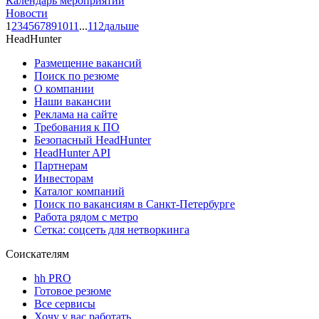
Календарь мероприятий
Новости
1
2
3
4
5
6
7
8
9
10
11
...
112
дальше
HeadHunter
Размещение вакансий
Поиск по резюме
О компании
Наши вакансии
Реклама на сайте
Требования к ПО
Безопасный HeadHunter
HeadHunter API
Партнерам
Инвесторам
Каталог компаний
Поиск по вакансиям в Санкт-Петербурге
Работа рядом с метро
Сетка: соцсеть для нетворкинга
Соискателям
hh PRO
Готовое резюме
Все сервисы
Хочу у вас работать