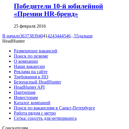
Победители 10-й юбилейной
«Премии HR-бренд»
25 февраля 2016
В начало
36
37
38
39
40
41
42
43
44
45
46
...
55
дальше
HeadHunter
Размещение вакансий
Поиск по резюме
О компании
Наши вакансии
Реклама на сайте
Требования к ПО
Безопасный HeadHunter
HeadHunter API
Партнерам
Инвесторам
Каталог компаний
Поиск по вакансиям в Санкт-Петербурге
Работа рядом с метро
Сетка: соцсеть для нетворкинга
Соискателям