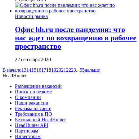
Новости рынка
Офис hh.ru после пандемии: что
нас ждет по возвращению в рабочее
пространство
22 сентября 2020
В начало
13
14
15
16
17
18
19
20
21
22
23
...
55
дальше
HeadHunter
Размещение вакансий
Поиск по резюме
О компании
Наши вакансии
Реклама на сайте
Требования к ПО
Безопасный HeadHunter
HeadHunter API
Партнерам
Инвесторам