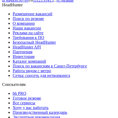
В начало
5
6
7
8
9
10
11
12
13
14
15
...
67
дальше
HeadHunter
Размещение вакансий
Поиск по резюме
О компании
Наши вакансии
Реклама на сайте
Требования к ПО
Безопасный HeadHunter
HeadHunter API
Партнерам
Инвесторам
Каталог компаний
Поиск по вакансиям в Санкт-Петербурге
Работа рядом с метро
Сетка: соцсеть для нетворкинга
Соискателям
hh PRO
Готовое резюме
Все сервисы
Хочу у вас работать
Производственный календарь
Экспертная рекомендация