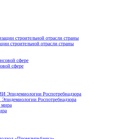
ации строительной отрасли страны
совой сфере
 Эпидемиологии Роспотребнадзора
ира