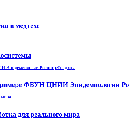
ка в медтехе
косистемы
а примере ФБУН ЦНИИ Эпидемиологии Ро
ботка для реального мира