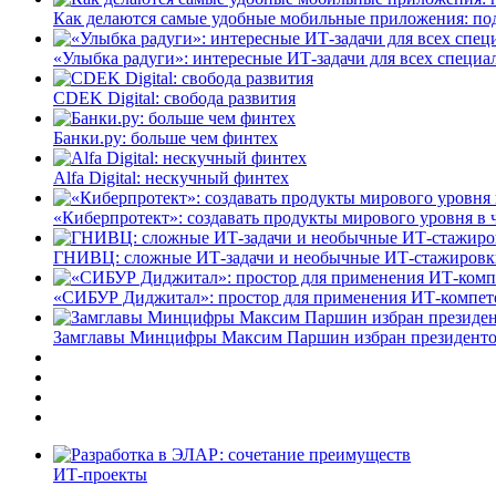
Как делаются самые удобные мобильные приложения: по
«Улыбка радуги»: интересные ИТ-задачи для всех специа
CDEK Digital: свобода развития
Банки.ру: больше чем финтех
Alfa Digital: нескучный финтех
«Киберпротект»: создавать продукты мирового уровня в
ГНИВЦ: сложные ИТ‑задачи и необычные ИТ‑стажировк
«СИБУР Диджитал»: простор для применения ИТ-компе
Замглавы Минцифры Максим Паршин избран президенто
ИТ-проекты