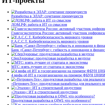
ИТ-проекты
Разработка в ЭЛАР: сочетание преимуществ
ДОМ.РФ: работа в ИТ со смыслом
Главгосэкспертиза России: активный участник цифровиз
F.A.C.C.T. Кибербезопасность мирового уровня
Банк «Санкт-Петербург»: гибкость и инновации в финан
СберЗдоровье: продуктовая разработка в медтехе
МТС: взять лучшее от стартапа и экосистемы
4 мифа об ИТ в госорганизации на примере ФБУН ЦНИИ
«Петрович-Тех»: продуктовая разработка для реального м
«Эталон»: ИТ в строительной индустрии
Продуктовая разработка в QIWI: что особенного?