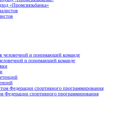
дход «Промсвязьбанка»
листов
 человечной и понимающей команде
и
тенций
м Федерации спортивного программирования