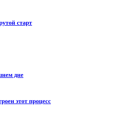
рутой старт
шнем дне
роен этот процесс