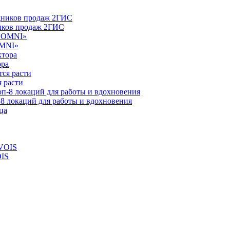
ников продаж 2ГИС
OMNI»
ора
 расти
-8 локаций для работы и вдохновения
OIS