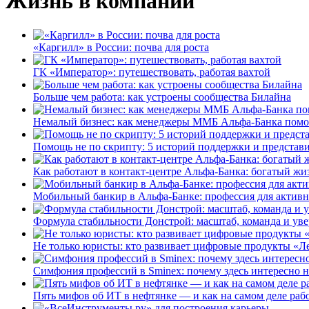
Жизнь в компании
«Каргилл» в России: почва для роста
ГК «Император»: путешествовать, работая вахтой
Больше чем работа: как устроены сообщества Билайна
Немалый бизнес: как менеджеры ММБ Альфа-Банка помо
Помощь не по скрипту: 5 историй поддержки и представ
Как работают в контакт-центре Альфа-Банка: богатый жи
Мобильный банкир в Альфа-Банке: профессия для актив
Формула стабильности Донстрой: масштаб, команда и уве
Не только юристы: кто развивает цифровые продукты «Ле
Симфония профессий в Sminex: почему здесь интересно н
Пять мифов об ИТ в нефтянке — и как на самом деле работ