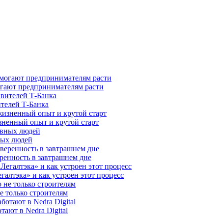
гают предпринимателям расти
ителей Т-Банка
зненный опыт и крутой старт
ных людей
ренность в завтрашнем дне
галтэка» и как устроен этот процесс
е только строителям
ают в Nedra Digital