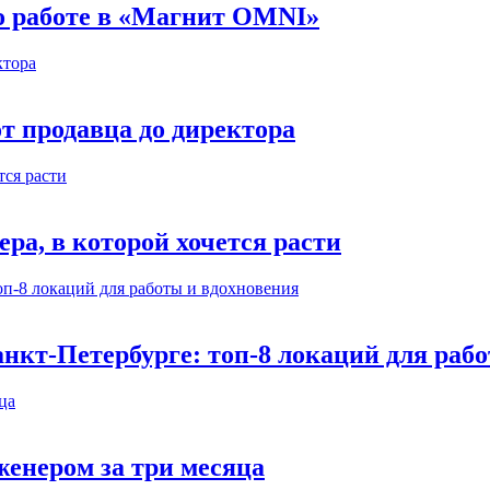
 о работе в «Магнит OMNI»
т продавца до директора
а, в которой хочется расти
нкт-Петербурге: топ-8 локаций для раб
енером за три месяца