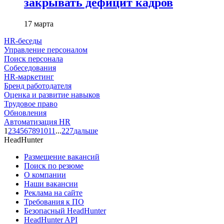
закрывать дефицит кадров
17 марта
HR-беседы
Управление персоналом
Поиск персонала
Собеседования
HR-маркетинг
Бренд работодателя
Оценка и развитие навыков
Трудовое право
Обновления
Автоматизация HR
1
2
3
4
5
6
7
8
9
10
11
...
227
дальше
HeadHunter
Размещение вакансий
Поиск по резюме
О компании
Наши вакансии
Реклама на сайте
Требования к ПО
Безопасный HeadHunter
HeadHunter API