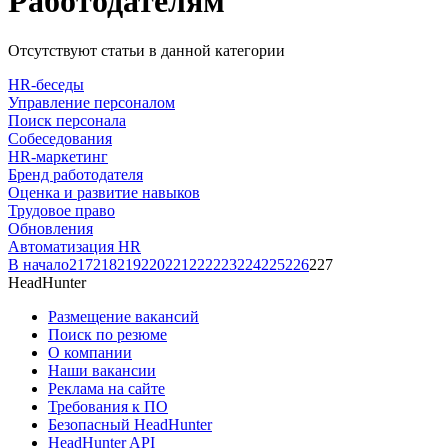
Работодателям
Отсутствуют статьи в данной категории
HR-беседы
Управление персоналом
Поиск персонала
Собеседования
HR-маркетинг
Бренд работодателя
Оценка и развитие навыков
Трудовое право
Обновления
Автоматизация HR
В начало
217
218
219
220
221
222
223
224
225
226
227
HeadHunter
Размещение вакансий
Поиск по резюме
О компании
Наши вакансии
Реклама на сайте
Требования к ПО
Безопасный HeadHunter
HeadHunter API