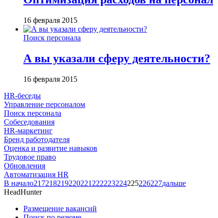
16 февраля 2015
Поиск персонала
А вы указали сферу деятельности?
16 февраля 2015
HR-беседы
Управление персоналом
Поиск персонала
Собеседования
HR-маркетинг
Бренд работодателя
Оценка и развитие навыков
Трудовое право
Обновления
Автоматизация HR
В начало
217
218
219
220
221
222
223
224
225
226
227
дальше
HeadHunter
Размещение вакансий
Поиск по резюме