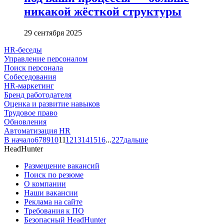
никакой жёсткой структуры
29 сентября 2025
HR-беседы
Управление персоналом
Поиск персонала
Собеседования
HR-маркетинг
Бренд работодателя
Оценка и развитие навыков
Трудовое право
Обновления
Автоматизация HR
В начало
6
7
8
9
10
11
12
13
14
15
16
...
227
дальше
HeadHunter
Размещение вакансий
Поиск по резюме
О компании
Наши вакансии
Реклама на сайте
Требования к ПО
Безопасный HeadHunter