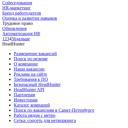
Собеседования
HR-маркетинг
Бренд работодателя
Оценка и развитие навыков
Трудовое право
Обновления
Автоматизация HR
1
2
3
4
5
6
дальше
HeadHunter
Размещение вакансий
Поиск по резюме
О компании
Наши вакансии
Реклама на сайте
Требования к ПО
Безопасный HeadHunter
HeadHunter API
Партнерам
Инвесторам
Каталог компаний
Поиск по вакансиям в Санкт-Петербурге
Работа рядом с метро
Сетка: соцсеть для нетворкинга