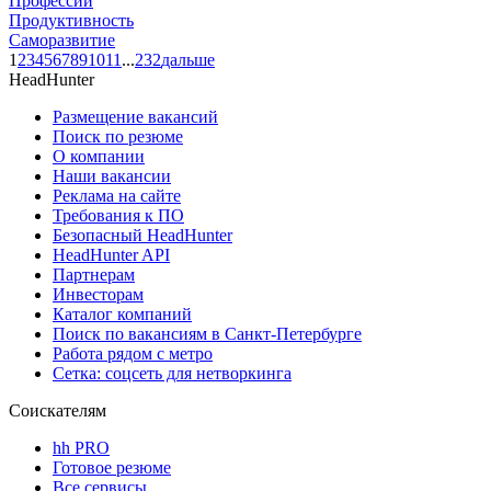
Профессии
Продуктивность
Саморазвитие
1
2
3
4
5
6
7
8
9
10
11
...
232
дальше
HeadHunter
Размещение вакансий
Поиск по резюме
О компании
Наши вакансии
Реклама на сайте
Требования к ПО
Безопасный HeadHunter
HeadHunter API
Партнерам
Инвесторам
Каталог компаний
Поиск по вакансиям в Санкт-Петербурге
Работа рядом с метро
Сетка: соцсеть для нетворкинга
Соискателям
hh PRO
Готовое резюме
Все сервисы