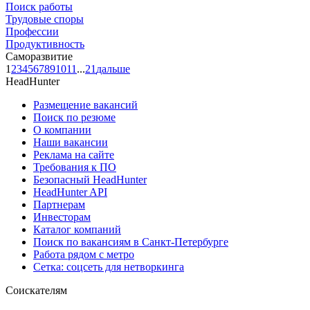
Поиск работы
Трудовые споры
Профессии
Продуктивность
Саморазвитие
1
2
3
4
5
6
7
8
9
10
11
...
21
дальше
HeadHunter
Размещение вакансий
Поиск по резюме
О компании
Наши вакансии
Реклама на сайте
Требования к ПО
Безопасный HeadHunter
HeadHunter API
Партнерам
Инвесторам
Каталог компаний
Поиск по вакансиям в Санкт-Петербурге
Работа рядом с метро
Сетка: соцсеть для нетворкинга
Соискателям