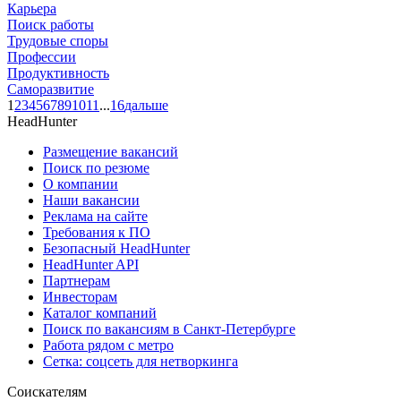
Карьера
Поиск работы
Трудовые споры
Профессии
Продуктивность
Саморазвитие
1
2
3
4
5
6
7
8
9
10
11
...
16
дальше
HeadHunter
Размещение вакансий
Поиск по резюме
О компании
Наши вакансии
Реклама на сайте
Требования к ПО
Безопасный HeadHunter
HeadHunter API
Партнерам
Инвесторам
Каталог компаний
Поиск по вакансиям в Санкт-Петербурге
Работа рядом с метро
Сетка: соцсеть для нетворкинга
Соискателям