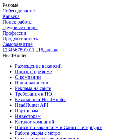
Резюме
Собеседование
Карьера
Поиск работы
Трудовые споры
Профессии
Продуктивность
Саморазвитие
1
2
3
4
5
6
7
8
9
10
11
...
16
дальше
HeadHunter
Размещение вакансий
Поиск по резюме
О компании
Наши вакансии
Реклама на сайте
Требования к ПО
Безопасный HeadHunter
HeadHunter API
Партнерам
Инвесторам
Каталог компаний
Поиск по вакансиям в Санкт-Петербурге
Работа рядом с метро
Сетка: соцсеть для нетворкинга