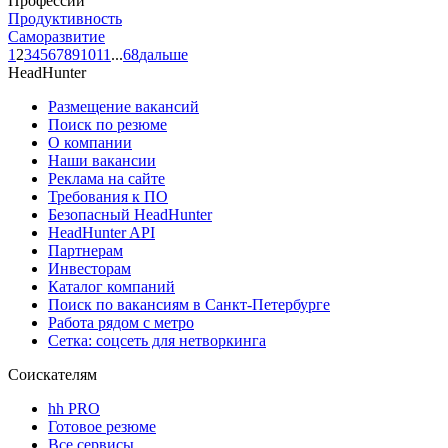
Профессии
Продуктивность
Саморазвитие
1
2
3
4
5
6
7
8
9
10
11
...
68
дальше
HeadHunter
Размещение вакансий
Поиск по резюме
О компании
Наши вакансии
Реклама на сайте
Требования к ПО
Безопасный HeadHunter
HeadHunter API
Партнерам
Инвесторам
Каталог компаний
Поиск по вакансиям в Санкт-Петербурге
Работа рядом с метро
Сетка: соцсеть для нетворкинга
Соискателям
hh PRO
Готовое резюме
Все сервисы